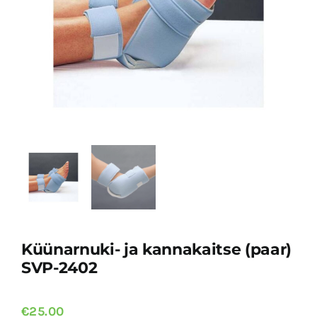
KINGIIDEED
KONTAKT
KOMPRESSIOONTOOTED JA RAVISUKAD
LASTE ABIVAHENDID
LIIKUMISABIVAHENDID
NAHAHOOLDUSTOOTED
Küünarnuki- ja kannakaitse (paar)
SVP-2402
OLMEABIVAHENDID
€
25.00
ORTOOSID