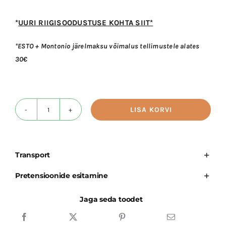
*
UURI RIIGISOODUSTUSE KOHTA SIIT*
ORTOPEEDILISED PADJAD
*ESTO + Montonio järelmaksu võimalus tellimustele alates
30€
RATASTOOLID
SIIRDUMIS- JA TEISELDAMISABIVAHENDID
LISA KORVI
Küünarnuki-
ALLAHINNATUD TOOTED
ja
kannakaitse
Transport
(paar)
TAASTUSRAVIVAHENDID
SVP-
Pretensioonide esitamine
2402
WC- JA VANNITUBA
Jaga seda toodet
kogus