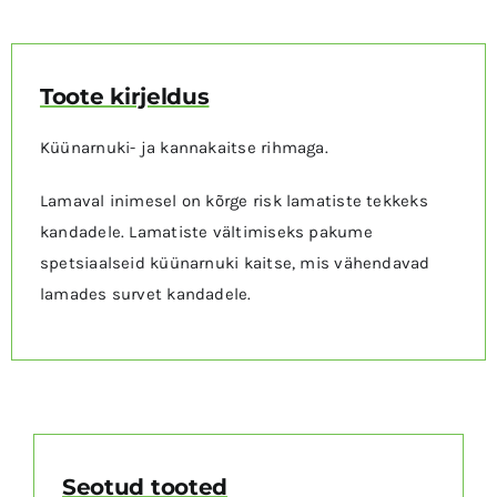
MUUD TOOTED
Toote kirjeldus
Küünarnuki- ja kannakaitse rihmaga.
Lamaval inimesel on kõrge risk lamatiste tekkeks
kandadele. Lamatiste vältimiseks pakume
spetsiaalseid küünarnuki kaitse, mis vähendavad
lamades survet kandadele.
Seotud tooted