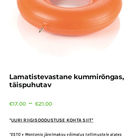
KINGIIDEED
KONTAKT
KOMPRESSIOONTOOTED JA RAVISUKAD
LASTE ABIVAHENDID
LIIKUMISABIVAHENDID
Lamatistevastane kummirõngas,
täispuhutav
NAHAHOOLDUSTOOTED
Price
–
€
17.00
€
21.00
range:
OLMEABIVAHENDID
€17.00
*
UURI RIIGISOODUSTUSE KOHTA SIIT*
through
*ESTO + Montonio järelmaksu võimalus tellimustele alates
ORTOOSID