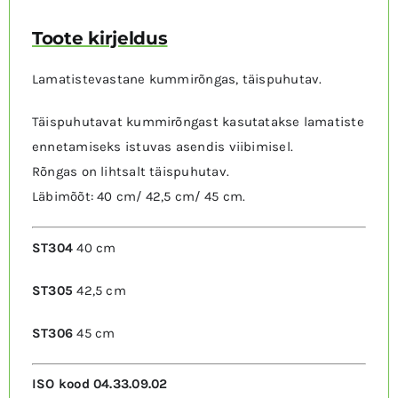
MUUD TOOTED
Toote kirjeldus
Lamatistevastane kummirõngas, täispuhutav.
Täispuhutavat kummirõngast kasutatakse lamatiste
ennetamiseks istuvas asendis viibimisel.
Rõngas on lihtsalt täispuhutav.
Läbimõõt: 40 cm/ 42,5 cm/ 45 cm.
ST304
40 cm
ST305
42,5 cm
ST306
45 cm
ISO kood 04.33.09.02