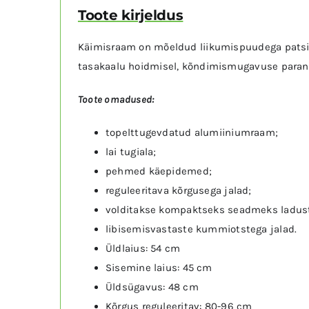
Toote kirjeldus
Käimisraam on mõeldud liikumispuudega patsien
tasakaalu hoidmisel, kõndimismugavuse paran
Toote omadused:
topelttugevdatud alumiiniumraam;
lai tugiala;
pehmed käepidemed;
reguleeritava kõrgusega jalad;
volditakse kompaktseks seadmeks ladust
libisemisvastaste kummiotstega jalad.
Üldlaius: 54 cm
Sisemine laius: 45 cm
Üldsügavus: 48 cm
Kõrgus reguleeritav: 80-96 cm