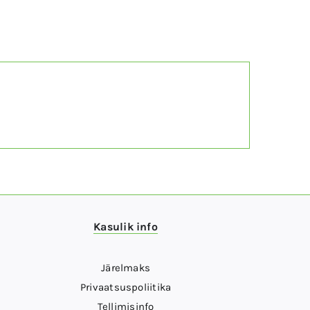
Kasulik info
Järelmaks
Privaatsuspoliitika
Tellimisinfo