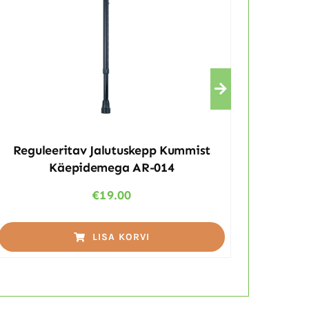
Reguleeritav Jalutuskepp Kummist
Käepidemega AR-014
Ku
€
19.00
LISA KORVI