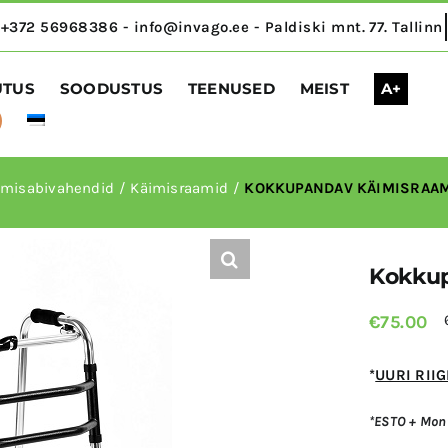
UTUS
SOODUSTUS
TEENUSED
MEIST
A+
umisabivahendid
Käimisraamid
KOKKUPANDAV KÄIMISRAAM
Kokkup
€
75.00
*
UURI RII
*ESTO + Mont