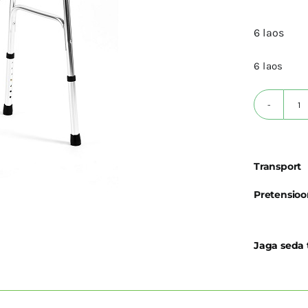
6 laos
6 laos
K
k
J
Transport
C
3
Pretensioo
k
Jaga seda 