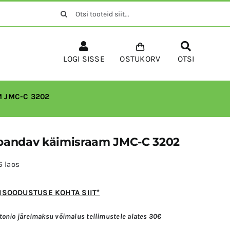
Search
for:
LOGI SISSE
OSTUKORV
OTSI
 JMC-C 3202
andav käimisraam JMC-C 3202
6 laos
GISOODUSTUSE KOHTA SIIT*
onio järelmaksu võimalus tellimustele alates 30€