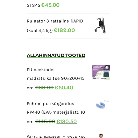
€
45.00
ST345
Rulaator 3-rattaline RAPID
€
189.00
(kaal 4,4 kg)
ALLAHINNATUD TOOTED
PU veekindel
madratsikaitse 90×200+15
Algne
Current
€
63.00
€
50.40
cm
hind
price
Pehme potikõrgendus
oli:
is:
RP440 (EVA-materjalist), 10
€63.00.
€50.40.
Algne
Current
€
145.00
€
130.50
cm
hind
price
Õlatugi IMMOBILO SS-F AR-
oli:
is: