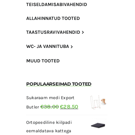
TEISELDAMISABIVAHENDID
ALLAHINNATUD TOOTED
TAASTUSRAVIVAHENDID
WC- JA VANNITUBA
MUUD TOOTED
POPULAARSEIMAD TOOTED
Sukaraam medi Export
Algne
Current
€
38.00
€
28.50
Butler
hind
price
Ortopeediline kiilpadi
oli:
is:
eemaldatava kattega
€38.00.
€28.50.