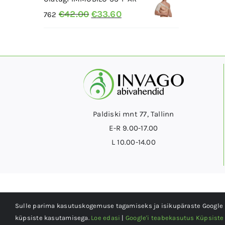
Algne
Current
€
42.00
€
33.60
€145.00.
€130.50.
762
hind
price
oli:
is:
€42.00.
€33.60.
Paldiski mnt 77, Tallinn
E-R 9.00-17.00
L 10.00-14.00
Sulle parima kasutuskogemuse tagamiseks ja isikupäraste Google r
küpsiste kasutamisega.
Loe edasi
|
Google'i teabekasutus
Küpsiste