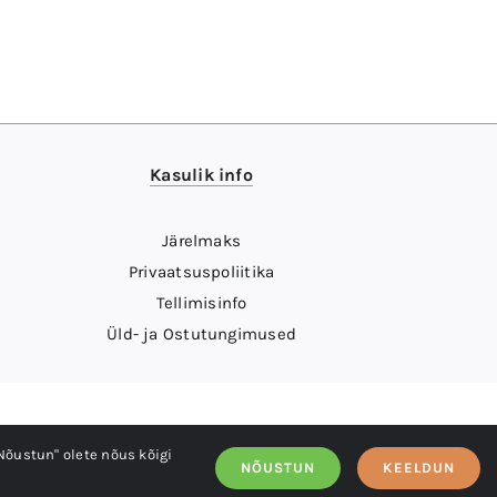
Kasulik info
Järelmaks
Privaatsuspoliitika
Tellimisinfo
Üld- ja Ostutungimused
Nõustun" olete nõus kõigi
NÕUSTUN
KEELDUN