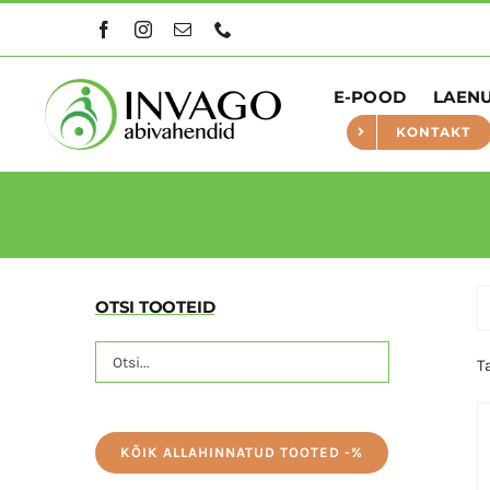
Skip
to
content
E-POOD
LAEN
KONTAKT
OTSI TOOTEID
T
KÕIK ALLAHINNATUD TOOTED -%