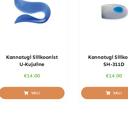
Kannatugi Silikoonist
Kannatugi Siliko
U-Kujuline
SH-311D
€
14.00
€
14.00
VALI
VALI
This
This
product
product
has
has
multiple
multiple