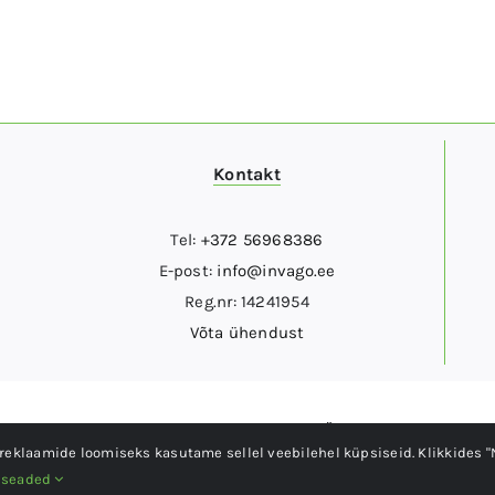
Kontakt
Tel:
+372 56968386
E-post:
info@invago.ee
Reg.nr: 14241954
Võta ühendust
Copyright © Invago Team OÜ
2026
eklaamide loomiseks kasutame sellel veebilehel küpsiseid. Klikkides "
E-poe looja –
Suvy Marketing
 seaded