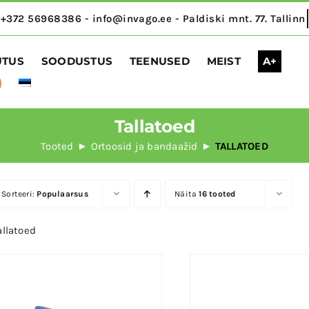
UTUS
SOODUSTUS
TEENUSED
MEIST
A+
Tallatoed
Tooted
Ortoosid ja bandaažid
TALLATOED
Sorteeri:
Populaarsus
Näita
16 tooted
allatoed