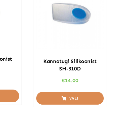
onist
Kannatugi Silikoonist
SH-310D
€
14.00
VALI
This
product
has
multiple