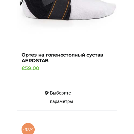
Ортез на голеностопный сустав
AEROSTAB
€
59.00
Этот
Выберите
товар
параметры
имеет
несколько
вариаций.
-33%