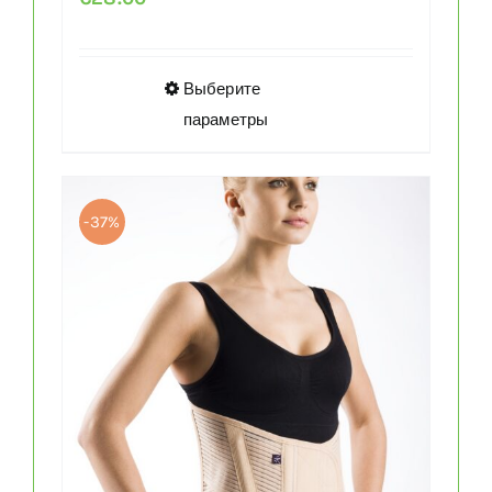
Этот
Выберите
товар
параметры
имеет
несколько
вариаций.
-37%
Опции
можно
выбрать
на
странице
товара.