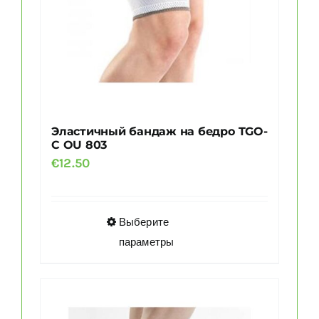
Эластичный бандаж на бедро TGO-
C OU 803
€
12.50
Этот
Выберите
товар
параметры
имеет
несколько
вариаций.