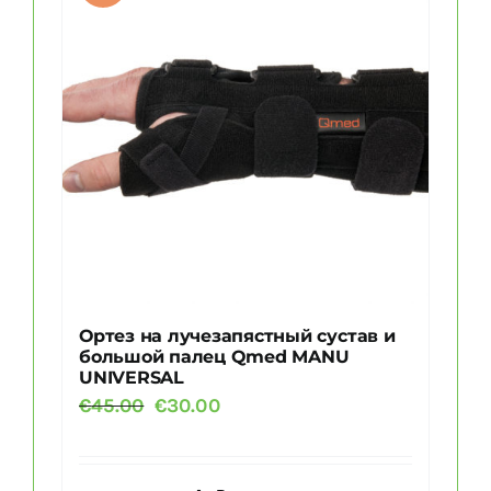
Опции
можно
выбрать
на
странице
товара.
Ортез на лучезапястный сустав и
большой палец Qmed MANU
UNIVERSAL
Первоначальная
Текущая
€
45.00
€
30.00
цена
цена:
составляла
€30.00.