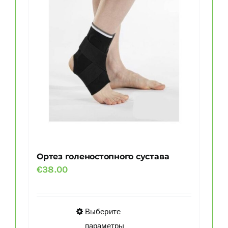
Опции
можно
выбрать
на
странице
товара.
Ортез голеностопного сустава
€
38.00
Этот
Выберите
товар
параметры