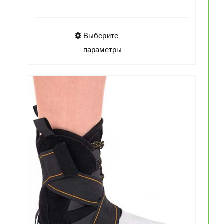
цена
цена:
составляла
€32.00.
€40.00.
Этот
Выберите
товар
параметры
имеет
несколько
вариаций.
Опции
можно
выбрать
на
странице
товара.