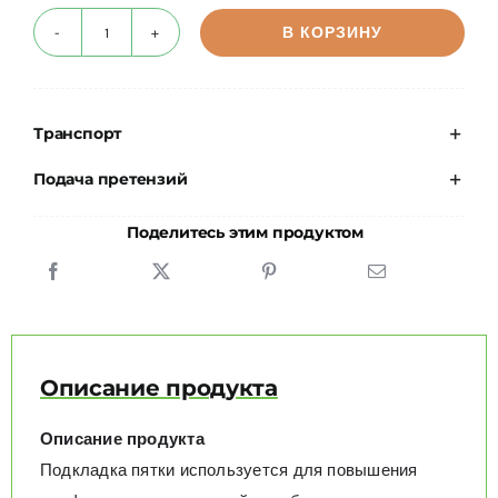
В КОРЗИНУ
Количество
КРЕСЛО-КОЛЯСКИ
товара
Силиконновый
Транспорт
ПОМОЩЬ ПРИ ПЕРЕМЕЩЕНИИ
супинатор
под
Подача претензий
пятку
СПЕЦИАЛЬНЫЕ ПРЕДЛОЖЕНИЯ
Поделитесь этим продуктом
SH-
311D
РЕАБИЛИТАЦИЯ
ВАННАЯ И ТУАЛЕТ
Описание продукта
ПРОЧИЙ ТОВАР
Описание продукта
Подкладка пятки используется для повышения