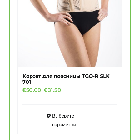
Корсет для поясницы TGO-R SLK
701
Первоначальная
Текущая
€
50.00
€
31.50
цена
цена:
составляла
€31.50.
€50.00.
Этот
Выберите
товар
параметры
имеет