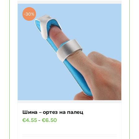
несколько
вариаций.
-30%
Опции
можно
выбрать
на
странице
товара.
Шина – ортез на палец
Диапазон
€
4.55
€
6.50
–
цен:
€4.55