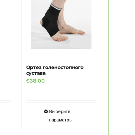
можно
выбрать
на
странице
товара.
Ортез голеностопного
сустава
€
38.00
Этот
Выберите
товар
параметры
имеет