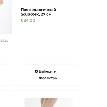
Пояс эластичный
Scudotex, 27 см
€
34.00
TGO-
Этот
Выберите
товар
параметры
имеет
несколько
вариаций.
Опции