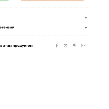
€27.00.
овара
ртезы
т
ля
иксации
етензий
лючицы
med
ь этим продуктом