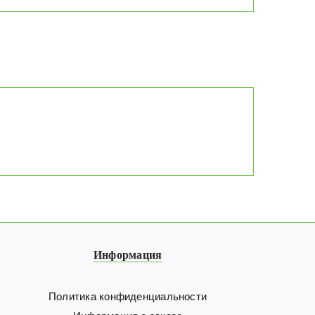
несколько
вариаций.
Опции
можно
выбрать
на
странице
товара.
Информация
Политика конфиденциальности