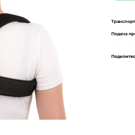
т
О
Транспор
д
ф
Подача пр
к
Q
Поделитес