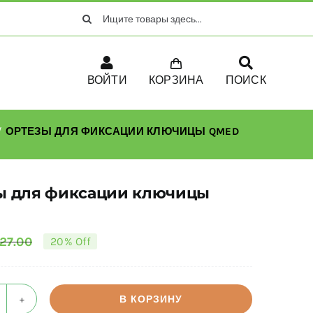
Search
for:
ВОЙТИ
КОРЗИНА
ПОИСК
ОРТЕЗЫ ДЛЯ ФИКСАЦИИ КЛЮЧИЦЫ QMED
ы для фиксации ключицы
27.00
20% Off
Первоначальная
Текущая
цена
цена:
составляла
€21.60.
В КОРЗИНУ
оличество