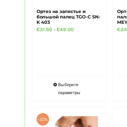
Ортез на запястье и
Орт
большой палец TGO-C SN-
пал
K 403
MEY
Диапазон
€
31.90
€
49.00
€
24
–
цен:
€31.90
–
€49.00
Этот
Выберите
товар
параметры
имеет
несколько
вариаций.
-20%
Опции