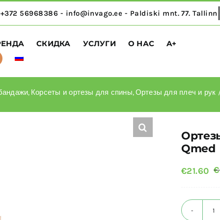
РЕНДА
СКИДКА
УСЛУГИ
О НАС
A+
бандажи
Корсеты и ортезы для спины
Ортезы для плеч и рук
Ортез
Qmed
€
€
21.60
К