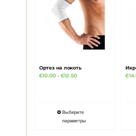
можно
выбрать
на
странице
товара.
Ортез на локоть
Икр
Диапазон
€
10.00
€
12.50
€
14
–
цен:
€10.00
–
€12.50
Этот
Выберите
товар
параметры
имеет