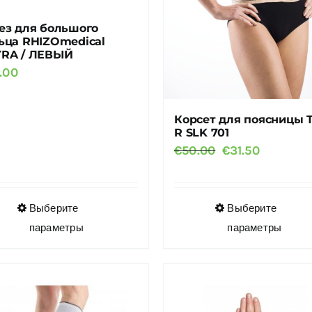
ез для большого
ьца RHIZOmedical
RA / ЛЕВЫЙ
.00
Корсет для поясницы 
R SLK 701
Первоначальная
Текущая
€
50.00
€
31.50
цена
цена:
составляла
€31.50.
€50.00.
Этот
Этот
Выберите
Выберите
товар
товар
параметры
параметры
имеет
имеет
несколько
несколько
вариаций.
вариаций.
Опции
Опции