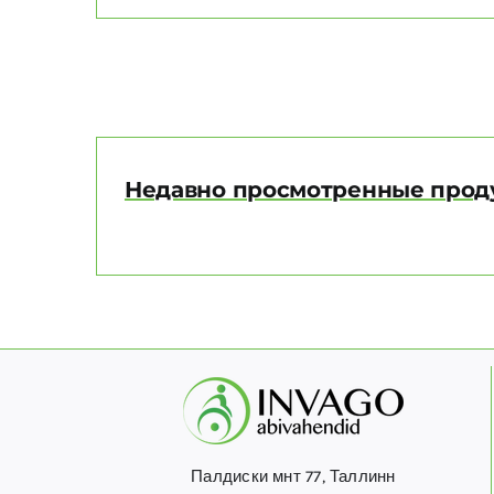
несколько
вариаций.
Опции
можно
выбрать
на
Недавно просмотренные прод
странице
товара.
Палдиски мнт 77, Таллинн