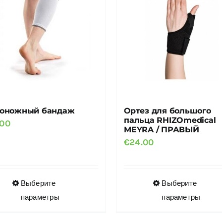
можно
можно
выбрать
выбрать
на
на
странице
странице
товара.
товара.
оножный бандаж
Ортез для большого
пальца RHIZOmedical
.00
MEYRA / ПРАВЫЙ
€
24.00
Этот
Этот
Выберите
Выберите
товар
товар
параметры
параметры
имеет
имеет