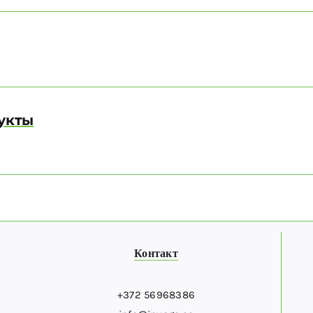
несколько
несколько
вариаций.
вариаций.
Опции
Опции
можно
можно
выбрать
выбрать
на
на
укты
странице
странице
товара.
товара.
Контакт
+372 56968386