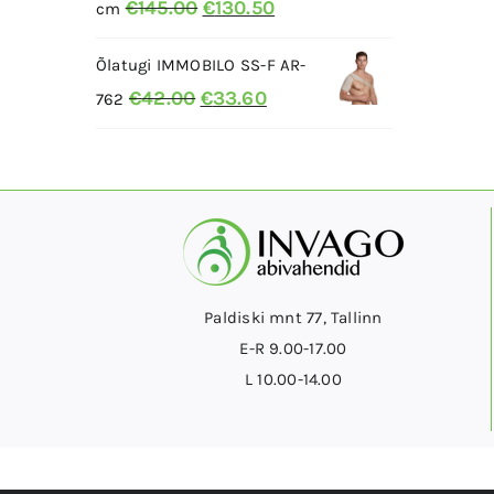
Algne
Current
€
145.00
€
130.50
cm
hind
price
Õlatugi IMMOBILO SS-F AR-
oli:
is:
Algne
Current
€
42.00
€
33.60
€145.00.
€130.50.
762
hind
price
oli:
is:
€42.00.
€33.60.
Paldiski mnt 77, Tallinn
E-R 9.00-17.00
L 10.00-14.00