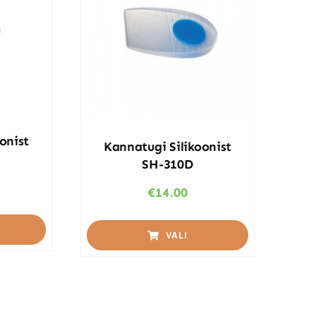
onist
Kannatugi Silikoonist
SH-310D
€
14.00
VALI
This
product
has
multiple