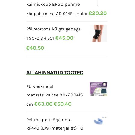
käimiskepp ERGO pehme
€
20.20
käepidemega AR-014E - Hõbe
Põlveortoos külgtugedega
€
45.00
TGO-C SR 501
Algne
Current
€
40.50
hind
price
oli:
is:
€45.00.
ALLAHINNATUD TOOTED
€40.50.
PU veekindel
madratsikaitse 90×200+15
Algne
Current
€
63.00
€
50.40
cm
hind
price
Pehme potikõrgendus
oli:
is:
RP440 (EVA-materjalist), 10
€63.00.
€50.40.