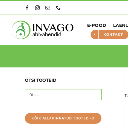
Skip
to
content
E-POOD
LAEN
KONTAKT
OTSI TOOTEID
T
KÕIK ALLAHINNATUD TOOTED -%