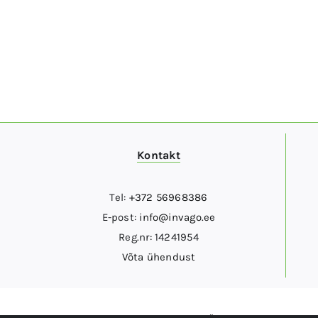
Kontakt
Tel:
+372 56968386
E-post:
info@invago.ee
Reg.nr: 14241954
Võta ühendust