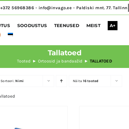
UTUS
SOODUSTUS
TEENUSED
MEIST
A+
Tallatoed
Tooted
Ortoosid ja bandaažid
TALLATOED
Sorteeri:
Nimi
Näita
16 tooted
allatoed