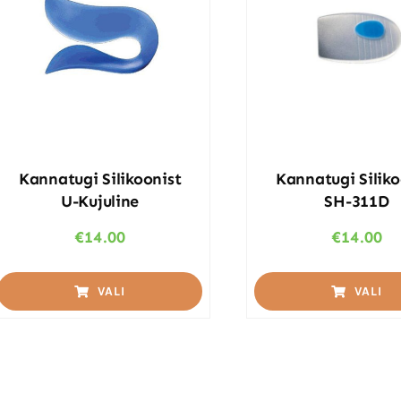
Kannatugi Silikoonist
Kannatugi Siliko
U-Kujuline
SH-311D
€
14.00
€
14.00
VALI
VALI
This
This
product
product
has
has
multiple
multiple